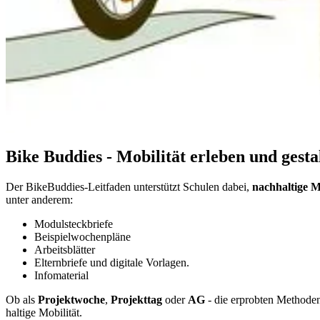
Bike Bud­dies - Mo­bi­li­tät er­le­ben und ge­sta
Der Bike­Bud­dies-Leit­fa­den un­ter­stützt Schu­len da­bei,
nach­hal­ti­ge Mo
un­ter an­de­rem:
Mo­dul­steck­brie­fe
Bei­spiel­wo­chen­plä­ne
Ar­beits­blät­ter
El­tern­brie­fe und di­gi­ta­le Vor­la­gen.
In­fo­ma­te­ri­al
Ob als
Pro­jekt­wo­che
,
Pro­jekt­tag
oder
AG
- die er­prob­ten Me­tho­den
hal­ti­ge Mo­bi­li­tät.