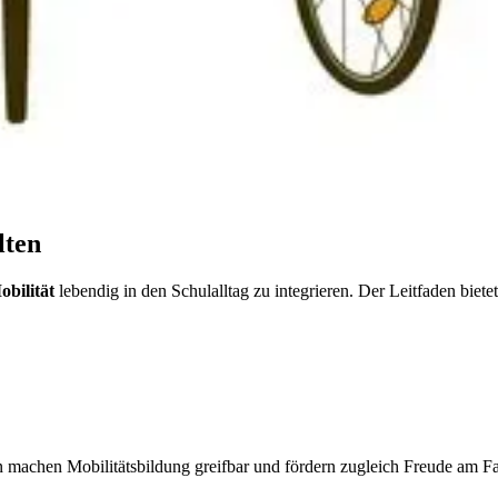
l­ten
­bi­li­tät
le­ben­dig in den Schul­all­tag zu in­te­grie­ren. Der Leit­fa­den bie­te
 ma­chen Mo­bi­li­täts­bil­dung greif­bar und för­dern zu­gleich Freu­de am Fa