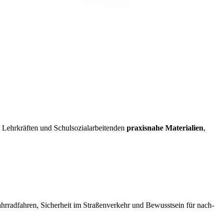
t Lehr­kräf­ten und Schul­so­zi­al­ar­bei­ten­den
pra­xis­na­he Ma­te­ria­li­en
,
hr­rad­fah­ren, Si­cher­heit im Stra­ßen­ver­kehr und Be­wusst­sein für nach­