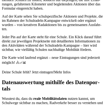
run­gen, ge­fah­re­nen Ki­lo­me­ter und be­glei­ten­den Ak­tio­nen über das
For­mu­lar ein­ge­reicht ha­ben.
Auf der Kar­te se­hen Sie schul­spe­zi­fi­sche Ak­tio­nen und Pro­jek­te, die
im Rah­men der Schul­ra­deln-Kam­pa­gne ent­wi­ckelt oder er­gänzt
wur­den – von krea­ti­ven Rad­ak­tio­nen bis zu ge­mein­sa­men Aus­fahr­
ten.
Je­der Pin auf der Kar­te steht für eine Schu­le. Ein Klick dar­auf führt
di­rekt zur je­wei­li­gen Pro­jekt­sei­te mit de­tail­lier­ten In­for­ma­tio­nen zu
den Ak­ti­vi­tä­ten wäh­rend der Schul­ra­deln-Kam­pa­gne – hier wird
sicht­bar, wie viel­fäl­tig Schu­len nach­hal­ti­ge Mo­bi­li­tät för­dern.
Die Kar­te wird lau­fend er­gänzt – neue Ein­tra­gun­gen sind je­der­zeit
mög­lich! 🚴♂️📊
Deine Schule fehlt? Jetzt eintragen!
Mehr Infos
Da­ten­aus­wer­tung mit­hil­fe des Da­ten­por­
tals
Wuss­test du, dass du
rea­le Mo­bi­li­täts­da­ten
nut­zen kannst, um
Schul­we­ge sicht­bar zu ma­chen, Rad­ver­kehr bes­ser zu ver­ste­hen und