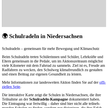
🌍 Schul­ra­deln in Nie­der­sach­sen
Schul­ra­deln – ge­mein­sam für mehr Be­we­gung und Kli­ma­schutz
Beim Schul­ra­deln tre­ten Schü­le­rin­nen und Schü­ler, Lehr­kräf­te und
El­tern ge­mein­sam in die Pe­da­le, um im Ak­ti­ons­zeit­raum mög­lichst
vie­le Ki­lo­me­ter mit dem Fahr­rad zu sam­meln. Ziel ist es, Freu­de am
Rad­fah­ren zu we­cken, den Schul­weg kli­ma­freund­lich zu ge­stal­ten
und ei­nen Bei­trag zur ei­ge­nen Ge­sund­heit zu leis­ten.
Mehr In­for­ma­tio­nen zur lan­des­wei­ten Ak­ti­on fin­den Sie auf der
of­fi­
zi­el­len Sei­te
.
Die in­ter­ak­ti­ve Kar­te zeigt die Schu­len in Nie­der­sach­sen, die ihre
Teil­nah­me an der
Schul­ra­deln-Kam­pa­gne
do­ku­men­tiert ha­ben.
Die Ein­tra­gung war frei­wil­lig – da­her sind hier nicht alle teil­neh­
men­den Schu­len zu fin­den, son­dern nur die­je­ni­gen, die ihre Er­fah­