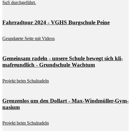
SuS durch­ge­führt.
Fahr­rad­tour 2024 - VGHS Burg­schu­le Pei­ne
Ge­up­da­te­te Sei­te mit Vi­de­os
Ge­mein­sam ra­deln - un­se­re Schu­le be­wegt sich kli­
ma­freund­lich - Grund­schu­le Wacht­um
Pro­jekt beim Schul­ra­deln
Gren­zen­los um den Dol­lart - Max-Wind­mül­ler-Gym­
na­si­um
Pro­jekt beim Schul­ra­deln