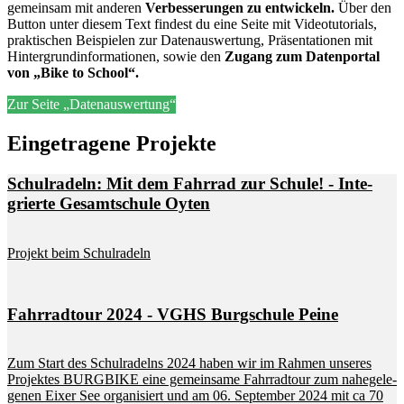
ge­mein­sam mit an­de­ren
Ver­bes­se­run­gen zu ent­wi­ckeln.
Über den
But­ton un­ter die­sem Text fin­dest du eine Sei­te mit Vi­deo­tu­to­ri­als,
prak­ti­schen Bei­spie­len zur Da­ten­aus­wer­tung, Prä­sen­ta­tio­nen mit
Hin­ter­grund­in­for­ma­tio­nen, so­wie den
Zu­gang zum Da­ten­por­tal
von „Bike to School“.
Zur Seite „Datenauswertung“
Ein­ge­tra­ge­ne Pro­jek­te
Schul­ra­deln: Mit dem Fahr­rad zur Schu­le! - In­te­
grier­te Ge­samt­schu­le Oy­ten
Pro­jekt beim Schul­ra­deln
Fahr­rad­tour 2024 - VGHS Burg­schu­le Pei­ne
Zum Start des Schul­ra­delns 2024 ha­ben wir im Rah­men un­se­res
Pro­jek­tes BURG­BIKE eine ge­mein­sa­me Fahr­rad­tour zum na­he­ge­le­
ge­nen Ei­xer See or­ga­ni­siert und am 06. Sep­tem­ber 2024 mit ca 70