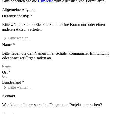
Bit­te be­ach­ten Sie die
Hin­wei­se
zum Aus­fül­len von For­mu­la­ren.
Allgemeine Angaben
Organisationstyp
Bitte wählen Sie, ob Sie eine Schule, eine Kommune oder einen
anderen Akteur vertreten.
chevron_right
Bitte wählen ...
Name
Bitte geben Sie den Namen Ihrer Schule, kommunaler Einrichtung
oder sonstiger Organisation an.
Ort
Bundesland
chevron_right
Bitte wählen ...
Kontakt
Wen können Interessierte bei Fragen zum Projekt ansprechen?