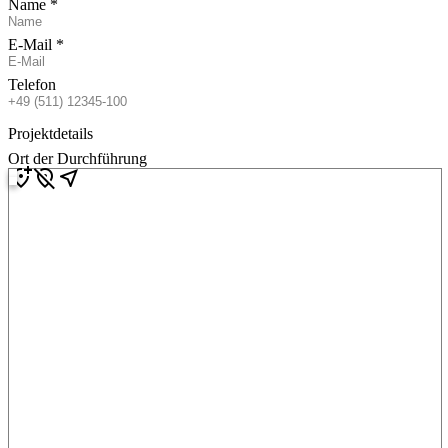
Name
E-Mail
Telefon
Projektdetails
Ort der Durchführung
add_location_alt
location_off
near_me