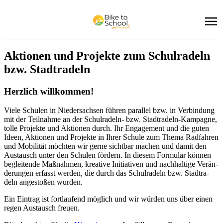
Ak­tio­nen und Pro­jekte zum Schul­ra­deln
bzw. Stadt­ra­deln
Herz­lich will­kom­men!
Vie­le Schu­len in Nie­der­sach­sen füh­ren par­al­lel bzw. in Ver­bin­dung
mit der Teil­nah­me an der Schul­ra­deln- bzw. Stadt­ra­deln-Kam­pa­gne,
tol­le Pro­jek­te und Ak­tio­nen durch. Ihr En­ga­ge­ment und die gu­ten
Ideen, Ak­tio­nen und Pro­jek­te in Ih­rer Schu­le zum The­ma Rad­fah­ren
und Mo­bi­li­tät möch­ten wir ger­ne sicht­bar ma­chen und da­mit den
Aus­tausch un­ter den Schu­len för­dern. In die­sem For­mu­lar kön­nen
be­glei­ten­de Maß­nah­men, krea­ti­ve In­itia­ti­ven und nach­hal­ti­ge Ver­än­
de­run­gen er­fasst wer­den, die durch das Schul­ra­deln bzw. Stadt­ra­
deln an­ge­sto­ßen wur­den.
Ein Ein­trag ist fort­lau­fend mög­lich und wir wür­den uns über ei­nen
re­gen Aus­tausch freu­en.